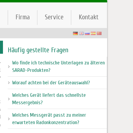
e
Firma
Service
Kontakt
Häufig gestellte Fragen
-
Wo finde ich technische Unterlagen zu älteren
t
SARAD-Produkten?
r
Worauf achten bei der Geräteauswahl?
Welches Gerät liefert das schnellste
t
Messergebnis?
n
Welches Messgerät passt zu meiner
d
erwarteten Radonkonzentration?
n