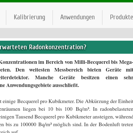
Kalibrierung
Anwendungen
Produkt
erwarteten Radonkonzentration?
Konzentrationen im Bereich von Milli-Becquerel bis Mega
eten. Den weitesten Messbereich bieten Geräte mi
iterdetektor. Manche Geräte besitzen einen seh
ene Anwendungsgebiete ausschließt.
t einige Becquerel pro Kubikmeter. Die Abkürzung der Einhei
nenräumen liegen bei 10 bis 100 Bq/m³. In radonbelastete
 einigen Tausend Becquerel pro Kubikmeter ansteigen, währen
en bis zu 100000 Bq/m³ möglich sind. In der Bodenluft trete
eich auf.