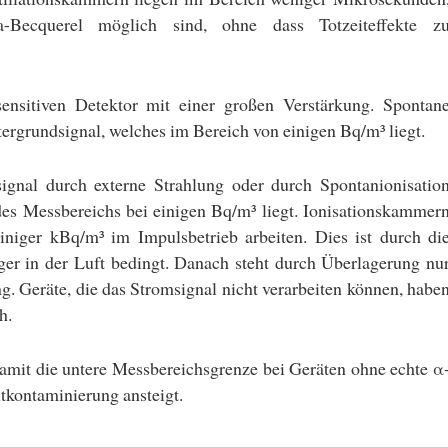
ecquerel möglich sind, ohne dass Totzeiteffekte z
tsensitiven Detektor mit einer großen Verstärkung. Spontan
rgrundsignal, welches im Bereich von einigen Bq/m³ liegt.
ignal durch externe Strahlung oder durch Spontanionisatio
 des Messbereichs bei einigen Bq/m³ liegt. Ionisationskammer
niger kBq/m³ im Impulsbetrieb arbeiten. Dies ist durch di
er in der Luft bedingt. Danach steht durch Überlagerung nu
g. Geräte, die das Stromsignal nicht verarbeiten können, habe
h.
amit die untere Messbereichsgrenze bei Geräten ohne echte α
tkontaminierung ansteigt.