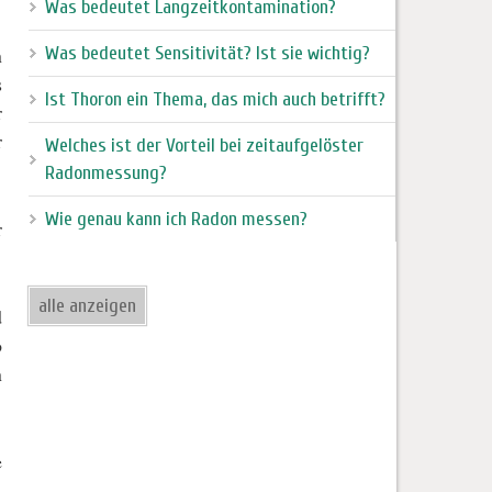
Was bedeutet Langzeitkontamination?
n
Was bedeutet Sensitivität? Ist sie wichtig?
s
Ist Thoron ein Thema, das mich auch betrifft?
r
r
Welches ist der Vorteil bei zeitaufgelöster
Radonmessung?
Wie genau kann ich Radon messen?
r
alle anzeigen
d
o
n
e
,