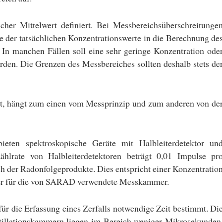
cher Mittelwert definiert. Bei Messbereichsüberschreitunge
 der tatsächlichen Konzentrationswerte in die Berechnung de
. In manchen Fällen soll eine sehr geringe Konzentration ode
den. Die Grenzen des Messbereiches sollten deshalb stets de
t, hängt zum einen vom Messprinzip und zum anderen von de
eten spektroskopische Geräte mit Halbleiterdetektor un
hlrate von Halbleiterdetektoren beträgt 0,01 Impulse pr
 der Radonfolgeprodukte. Dies entspricht einer Konzentratio
ter für die von SARAD verwendete Messkammer.
ür die Erfassung eines Zerfalls notwendige Zeit bestimmt. Di
ntillationskammern liegen im Bereich weniger Mikrosekunden