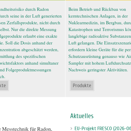
ndheitsrisiko durch Radon
Beim Betrieb und Rückbau von
durch seine in der Luft generierten
kerntechnischen Anlagen, in der
ven Zerfallsprodukte, nicht durch
Nuklearmedizin, im Bergbau, dur
elbst. Nur die direkte Messung
Katastrophen und Terrorismus kö
lgeprodukte erlaubt eine exakte
langlebige radioaktive Substanzen
e. Soll die Dosis anhand der
Luft gelangen. Die Einsatzszenar
zentration abgeschätzt werden,
erfordern kleine Geräte für die pe
rmittlung des spezifischen
Schutzausrüstung genauso wie Ai
wichtsfaktors anhand simultaner
Sampler mit hohem Luftdurchsat
nd Folgeproduktmessungen
Nachweis geringster Aktivitäten.
ch.
kte
Produkte
Aktuelles
ve Messtechnik für Radon,
EU-Projekt FRESCO (2026-0