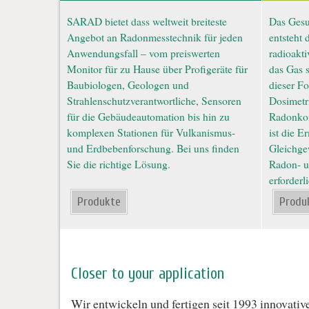
SARAD bietet dass weltweit breiteste
Das Gesu
Angebot an Radonmesstechnik für jeden
entsteht 
Anwendungsfall – vom preiswerten
radioakti
Monitor für zu Hause über Profigeräte für
das Gas s
Baubiologen, Geologen und
dieser Fo
Strahlenschutzverantwortliche, Sensoren
Dosimetri
für die Gebäudeautomation bis hin zu
Radonkon
komplexen Stationen für Vulkanismus-
ist die E
und Erdbebenforschung. Bei uns finden
Gleichge
Sie die richtige Lösung.
Radon- u
erforderli
Produkte
Produ
Closer to your application
Wir entwickeln und fertigen seit 1993 innovati