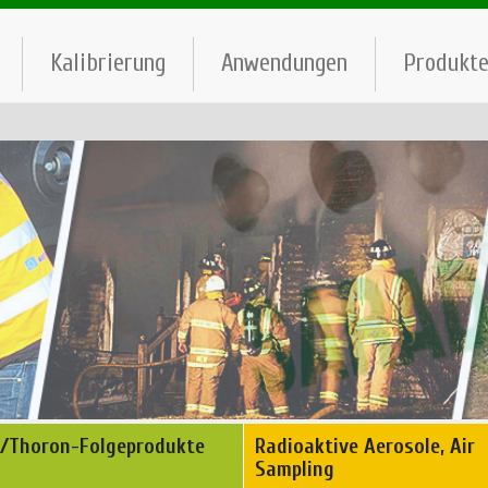
Kalibrierung
Anwendungen
Produkt
/Thoron-Folgeprodukte
Radioaktive Aerosole, Air
Sampling