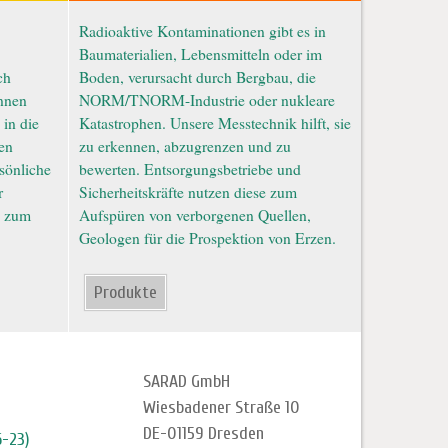
Radioaktive Kontaminationen gibt es in
Baumaterialien, Lebensmitteln oder im
ch
Boden, verursacht durch Bergbau, die
nnen
NORM/TNORM-Industrie oder nukleare
 in die
Katastrophen. Unsere Messtechnik hilft, sie
ien
zu erkennen, abzugrenzen und zu
rsönliche
bewerten. Entsorgungsbetriebe und
r
Sicherheitskräfte nutzen diese zum
z zum
Aufspüren von verborgenen Quellen,
Geologen für die Prospektion von Erzen.
Produkte
SARAD GmbH
Wiesbadener Straße 10
DE-01159 Dresden
6-23)