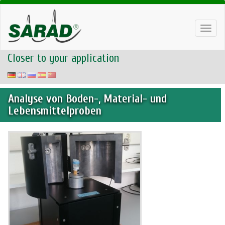
Toggl
navig
Closer to your application
Analyse von Boden-, Material- und
Lebensmittelproben