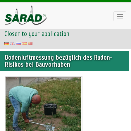
Toggl
navig
Closer to your application
Bodenluftmessung bezüglich des Radon-
Risikos bei Bauvorhaben